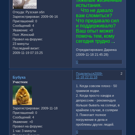
тяжелые жизненные
испытания.
Что не давало
Откуда:
Рузская обл
вам сломиться?
Зарегистрирован
: 2009-06-16
Что придавало сил
Приглашений:
0
и поддерживало?
Сообщений:
4
Уважение:
+0
Ваш опыт может
Пол:
Женский
помочь тем, кому
Провел на форуме:
сегодня трудно ..
.
23 минуты
Последний визит:
Отредактировано Даринка
2009-11-19 07:15:25
(2009-11-18 21:45:28)
0
Поделиться
2009-
2
Бубука
11-18 22:11:18
Участник
1. Когда совсем плохо - 50
граммов водки.
2. Когда просто хандра и
депрессняк - рекомендую
больше бывать на солнце, в
Зарегистрирован
: 2009-11-18
крайнем случае, в солярии
Приглашений:
0
3. Помогает полное
Сообщений:
4
погружение в дела и
Уважение:
+0
проблемы других людей.
Провел на форуме:
1 час 3 минуты
0