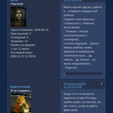
Участник
Меня спасают друзья, работа
и... в первую очередь мой
ребёнок.
Недавно, мне пришлось
столкнуться с тяжелым
испытанием.
Зарегистрирован
: 2009-06-16
Плакала, глотала
Приглашений:
0
успокоительные и
Сообщений:
5
снотворное,
Уважение:
+0
а потом подумала... хватит,
Провел на форуме:
моему ребёнку нужна
1 час 12 минут
здоровая и нормальная
Последний визит:
психически мать... да,
2009-11-22 11:38:56
тяжело... да, больно... но
жизнь продолжается.
Помогло!
0
Поделиться
2009-
5
Барсеточник
11-19 01:23:58
Я тут недавно...
Когда что-то в жизни не
ладиться (слава Господу -
крайне редко, но конечно, не
без этого), ухожу в работу.
Даже дома.