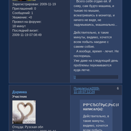
Всего себя отдаю ей. И
Зарегистрирован
: 2009-11-19
сижу, сам будто машина, и
Приглашений:
0
тыкаю по мышке,
Сообщений:
1
всматриваясь в монитор, и
Уважение:
+0
ничего не видя, не
Провел на форуме:
задумываясь, машинально...
18 минут
Последний визит:
Действительно, в такие
2009-11-19 07:08:49
минуты, видимо, хочется
всем побыть наедине с
самим собою.
А вообще, время - лечит. Не
поспоришь.
Уже даже на следующий день
проблемы переживаются
куда легче.
0
Поделиться
2009-
6
Даринка
11-19 07:12:24
Участник
Р‘Р°СЂСЃРµС‚РѕС‡РЅРёРє
написал(а):
Действительно, в
такие минуты,
видимо, хочется
Откуда:
Рузская обл
всем побыть