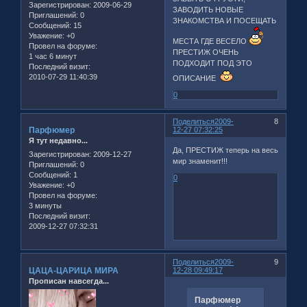
Зарегистрирован
: 2009-06-29
ЗАВОДИТЬ НОВЫЕ
Приглашений:
0
ЗНАКОМСТВА И ПОСЕЩАТЬ
Сообщений:
15
Уважение:
+0
МЕСТА ГДЕ ВЕСЕЛО
Провел на форуме:
ПРЕСТИЖ ОЧЕНЬ
1 час 6 минут
ПОДХОДИТ ПОД ЭТО
Последний визит:
2010-07-29 11:40:39
ОПИСАНИЕ
0
Поделиться
2009-
8
Парфюмер
12-27 07:32:25
Я тут недавно...
Да, ПРЕСТИЖ теперь на весь
Зарегистрирован
: 2009-12-27
мир знаменит!!!
Приглашений:
0
Сообщений:
1
0
Уважение:
+0
Провел на форуме:
3 минуты
Последний визит:
2009-12-27 07:32:31
Поделиться
2009-
9
ЦАЦА-ЦАРИЦА МИРА
12-28 09:49:17
Прописан навсегда...
Парфюмер