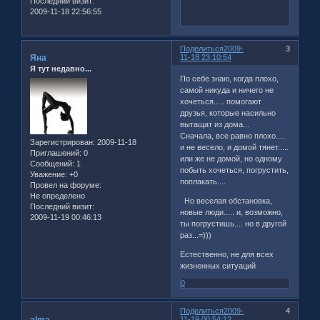
Последний визит:
2009-11-18 22:56:55
Поделиться
2009-
3
Яна
11-18 23:10:54
Я тут недавно...
По себе знаю, когда плохо,
самой никуда и ничего не
хочеться..... помогают
друзья, которые насильно
вытащат из дома...
Сначала, все равно плохо....
Зарегистрирован
: 2009-11-18
и не весело, и домой тянет.....
Приглашений:
0
или же не домой, но одному
Сообщений:
1
побыть хочеться, погрустить,
Уважение:
+0
поплакать....
Провел на форуме:
Не определено
Но веселая обстановка,
Последний визит:
новые люди..... и, возможно,
2009-11-19 00:46:13
ты погрустишь.... но в другой
раз...=)))
Естественно, не для всех
жизненных ситуаций
0
Поделиться
2009-
4
alma
11-19 00:54:12