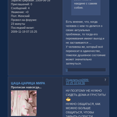
Зарегистрирован
: 2009-06-16
наедине с самим
Приглашений:
0
собою.
Сообщений:
4
Уважение:
+0
Пол:
Женский
Провел на форуме:
Есть мнение, что, когда
23 минуты
человек с кем-то делится о
Последний визит:
своих актуальных
2009-11-19 07:15:25
проблемах, то тогда его
переживания имеют выход и
не застаиваются ...
У человека же, который всё
переносит в одиночестве,
тяжелое душевное состояние
может значительно
затянуться.
0
Поделиться
2009-
7
ЦАЦА-ЦАРИЦА МИРА
12-25 10:44:36
Прописан навсегда...
НУ ПОЭТОМУ НЕ НУЖНО
СИДЕТЬ ДОМА И ГРУСТИТЬ!
НУЖНО ОБЩАТЬСЯ, КАК
МОЖНО БОЛЬШЕ
ОБЩАТЬСЯ, ЧТОБЫ
ЗАБЫТЬ О ГРУСТИ,