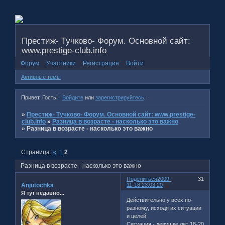
Престиж- Тучково- Форум. Основной сайт:
www.prestige-club.info
Форум
Участники
Регистрация
Войти
Активные темы
Привет, Гость!
Войдите
или
зарегистрируйтесь
.
»
Престиж- Тучково- Форум. Основной сайт: www.prestige-
club.info
»
Разница в возрасте - насколько это важно
»
Разница в возрасте - насколько это важно
Страница:
«
1
2
Разница в возрасте - насколько это важно
Поделиться
2009-
31
Anjutochka
11-18 23:03:20
Я тут недавно...
Действительно у всех по-
разному, исходя их ситуации
и целей.
Ситуация - девушке лет 18-20