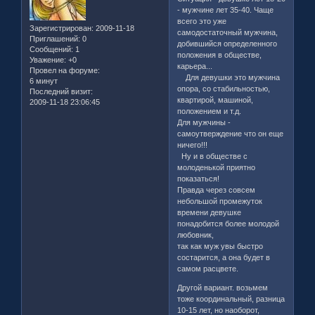
- мужчине лет 35-40. Чаще
всего это уже
Зарегистрирован
: 2009-11-18
самодостаточный мужчина,
Приглашений:
0
добившийся определенного
Сообщений:
1
положения в обществе,
Уважение:
+0
карьера...
Провел на форуме:
Для девушки это мужчина
6 минут
опора, со стабильностью,
Последний визит:
квартирой, машиной,
2009-11-18 23:06:45
положением и т.д.
Для мужчины -
самоутверждение что он еще
ничего!!!
Ну и в обществе с
молоденькой приятно
показаться!
Правда через совсем
небольшой промежуток
времени девушке
понадобится более молодой
любовник,
так как муж увы быстро
состарится, а она будет в
самом расцвете.
Другой вариант. возьмем
тоже координальный, разница
10-15 лет, но наоборот,