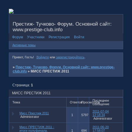
Престиж- Тучково- Форум. Основной сайт:
www.prestige-club.info
Форум
Участники
Регистрация
Войти
Активные темы
Привет, Гость!
Войдите
или
зарегистрируйтесь
.
»
Престиж- Тучково- Форум. Основной сайт: www.prestige-
club.info
»
МИСС ПРЕСТИЖ 2011
Страница:
1
МИСС ПРЕСТИЖ 2011
Последнее
Тема
Ответов
Просмотров
сообщение
2011-07-04
Мисс Престиж 2011
1
5797
12:18:34
Administrator
Administrator
Мисс ПРЕСТИЖ 2011 -
2011-06-20
итоги полуфинала.
1
694
17:58:07