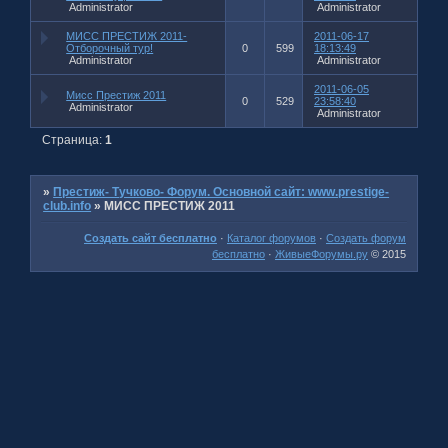
Administrator
Administrator
МИСС ПРЕСТИЖ 2011-
2011-06-17
Отборочный тур!
0
599
18:13:49
Administrator
Administrator
2011-06-05
Мисс Престиж 2011
0
529
23:58:40
Administrator
Administrator
Страница:
1
»
Престиж- Тучково- Форум. Основной сайт: www.prestige-
club.info
»
МИСС ПРЕСТИЖ 2011
Создать сайт бесплатно
·
Каталог форумов
·
Создать форум
бесплатно
·
ЖивыеФорумы.ру
© 2015